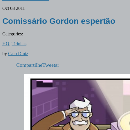
Oct
03
2011
Comissário Gordon espertão
Categories:
HQ
,
Tirinhas
by
Caio Diniz
Compartilhe
Tweetar