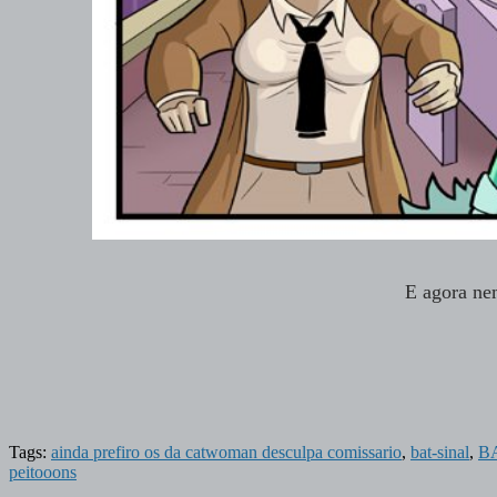
E agora ne
Tags:
ainda prefiro os da catwoman desculpa comissario
,
bat-sinal
,
B
peitooons