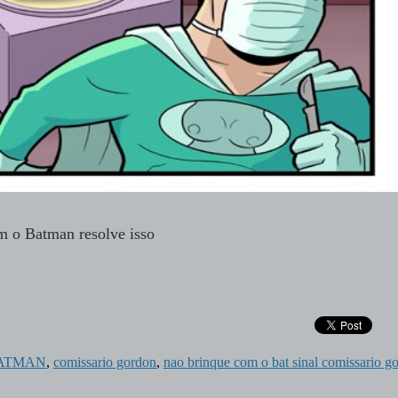
m o Batman resolve isso
ATMAN
,
comissario gordon
,
nao brinque com o bat sinal comissario g