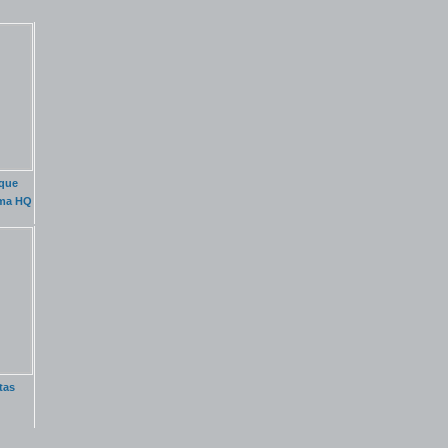
que
uma HQ
tas