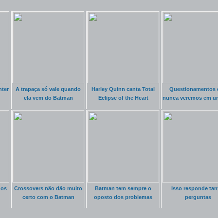
nter
A trapaça só vale quando
Harley Quinn canta Total
Questionamentos 
ela vem do Batman
Eclipse of the Heart
nunca veremos em 
dos
Crossovers não dão muito
Batman tem sempre o
Isso responde tan
certo com o Batman
oposto dos problemas
perguntas