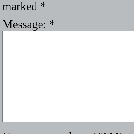
marked
*
Message:
*