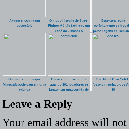
Akuma encontra um
O modo história de Street
Esse cara recria
adversário
Fighter V é tão fácil que um
perfeitamente golpes 
bebê de 6 meses o
personagens de Tekken
completou
vida real
Os tristes efeitos que
E isso é o que acontece
E se Metal Gear Solid
Minecraft pode causar numa
quando 101 jogadores se
fosse um seriado dos 
criança
juntam em uma corrida de
80
Mario Kart
Leave a Reply
Your email address will not