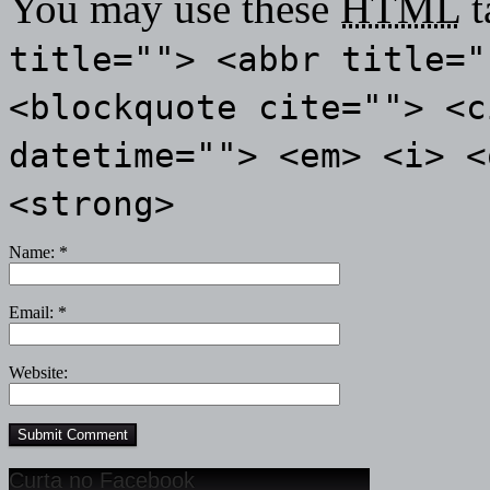
You may use these
HTML
t
title=""> <abbr title="
<blockquote cite=""> <c
datetime=""> <em> <i> <
<strong>
Name:
*
Email:
*
Website:
Curta no Facebook