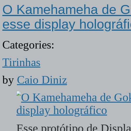
O Kamehameha de Gok
esse display holográf
Categories:
Tirinhas
by
Caio Diniz
Esse protótipo de Displa