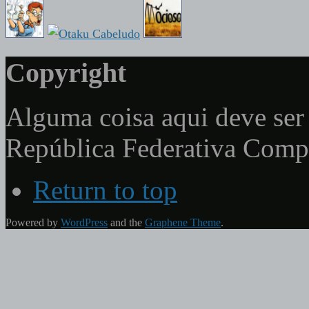
Copyright
Alguma coisa aqui deve ser 
República Federativa Com
Return to top
Powered by
WordPress
and the
Graphene Theme
.