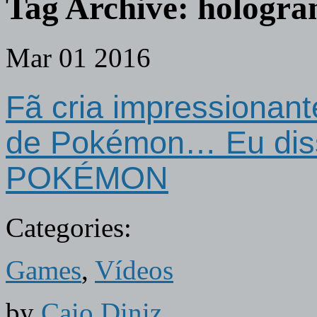
Tag Archive:
hologr
Mar
01
2016
Fã cria impressionant
de Pokémon… Eu d
POKÉMON
Categories:
Games
,
Vídeos
by
Caio Diniz