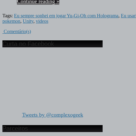
Continue reading »
Tags:
Eu sempre sonhei em jogar Yu-Gi-Oh com Holograma
,
Eu usar
pokemon
,
Unity
,
videos
Comentário(s)
Curta no Facebook
Tweets by @complexogeek
Parceiros