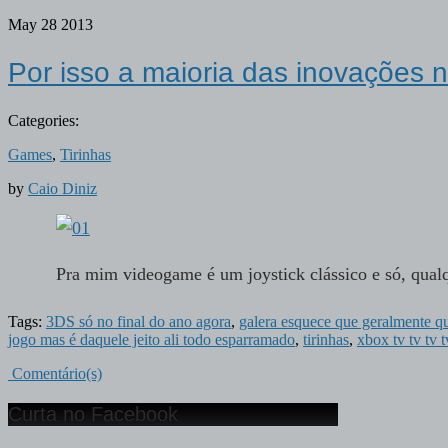
May
28
2013
Por isso a maioria das inovações
Categories:
Games
,
Tirinhas
by
Caio Diniz
Pra mim videogame é um joystick clássico e só, qual
Tags:
3DS só no final do ano agora
,
galera esquece que geralmente q
jogo mas é daquele jeito ali todo esparramado
,
tirinhas
,
xbox tv tv tv t
Comentário(s)
Curta no Facebook