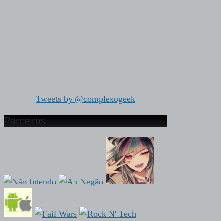
Tweets by @complexogeek
Parceiros