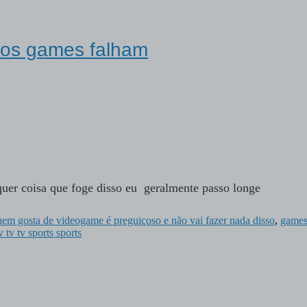
 nos games falham
quer coisa que foge disso eu geralmente passo longe
uem gosta de videogame é preguiçoso e não vai fazer nada disso
,
game
v tv tv sports sports