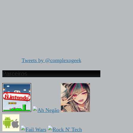
Tweets by @complexogeek
Parceiros