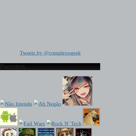
Tweets by @complexogeek
Parceiros