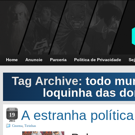
Home
Anuncie
Parceria
Politica de Privacidade
Sej
Tag Archive:
todo mun
loquinha das do
MAR
A estranha polític
19
2015
Cinema
,
Tirinhas