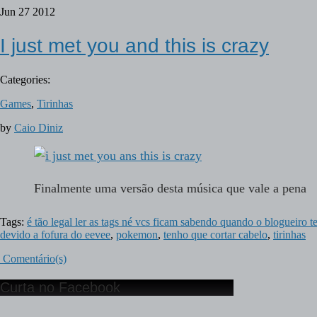
Jun
27
2012
I just met you and this is crazy
Categories:
Games
,
Tirinhas
by
Caio Diniz
Finalmente uma versão desta música que vale a pena
Tags:
é tão legal ler as tags né vcs ficam sabendo quando o blogueiro t
devido a fofura do eevee
,
pokemon
,
tenho que cortar cabelo
,
tirinhas
Comentário(s)
Curta no Facebook