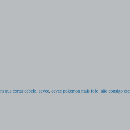
em que cortar cabelo
,
eevee
,
eevee pokemon mais fofo
,
não consigo esc