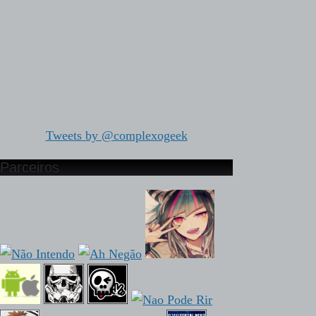
Tweets by @complexogeek
Parceiros