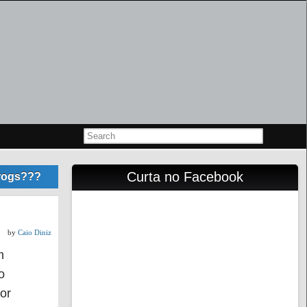
Curta no Facebook
lrogs???
by
Caio Diniz
m
o
or