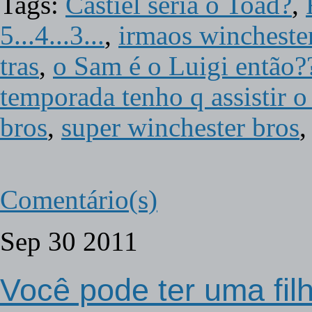
Tags:
Castiel seria o Toad?
,
5...4...3...
,
irmaos wincheste
tras
,
o Sam é o Luigi entã
temporada tenho q assistir o
bros
,
super winchester bros
Comentário(s)
Sep
30
2011
Você pode ter uma filh