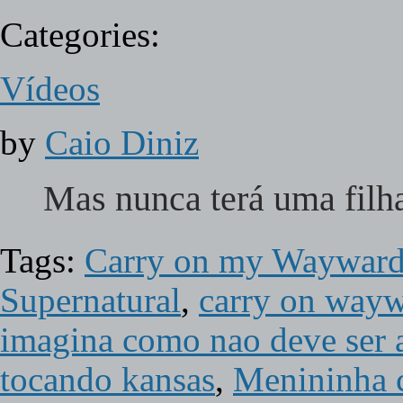
Categories:
Vídeos
by
Caio Diniz
Mas nunca terá uma filha
Tags:
Carry on my Wayward 
Supernatural
,
carry on wayw
imagina como nao deve ser a
tocando kansas
,
Menininha 