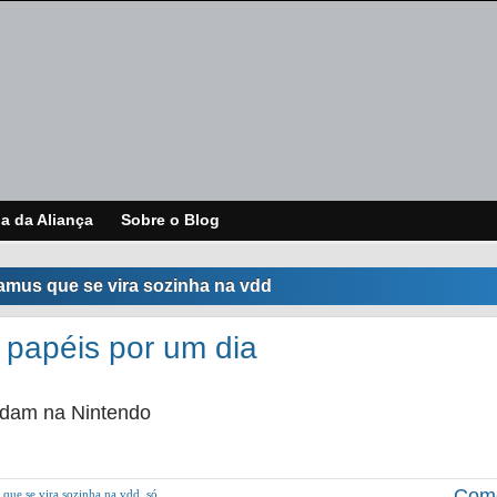
ja da Aliança
Sobre o Blog
amus que se vira sozinha na vdd
 papéis por um dia
udam na Nintendo
Come
 que se vira sozinha na vdd
,
só