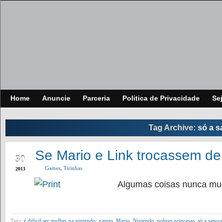
Home
Anuncie
Parceria
Politica de Privacidade
Se
Tag Archive:
só a s
JUN
Se Mario e Link trocassem de
30
Games
,
Tirinhas
2013
Algumas coisas nunca m
Tags:
é dificil ser mulher na nintendo
,
games
,
Mario
,
Nintendo
,
pobres princesas
,
só a samus