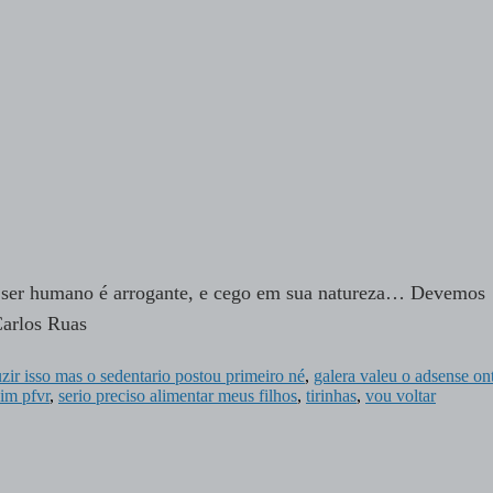
 ser humano é arrogante, e cego em sua natureza… Devemos
 Carlos Ruas
uzir isso mas o sedentario postou primeiro né
,
galera valeu o adsense on
im pfvr
,
serio preciso alimentar meus filhos
,
tirinhas
,
vou voltar