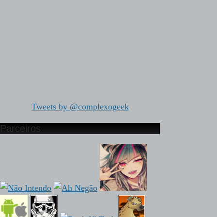
Tweets by @complexogeek
Parceiros