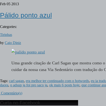
Feb
05
2013
Pálido ponto azul
Categories:
Tirinhas
by
Caio Diniz
Uma grande citação de Carl Sagan que mostra como o
cuidar da nossa casa Via Sedentário com tradução do
Tags:
carl sagan
,
era melhor ter continuado com o hotwords
,
eu ia trad
daora
,
o adsup ja foi pro saco ja
,
ok mais 6 posts hoje
,
que continue ass
Comentário(s)
Curta no Facebook