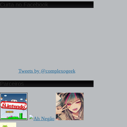
Curta no Facebook
Tweets by @complexogeek
Parceiros