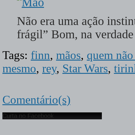
Não era uma ação instint
frágil” Bom, na verdad
Tags:
finn
,
mãos
,
quem não 
mesmo
,
rey
,
Star Wars
,
tiri
Comentário(s)
Curta no Facebook