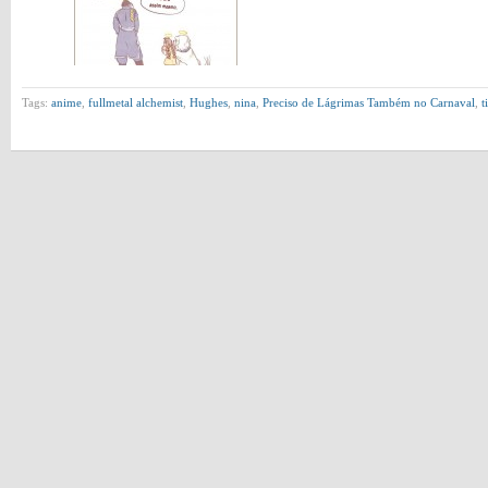
Tags:
anime
,
fullmetal alchemist
,
Hughes
,
nina
,
Preciso de Lágrimas Também no Carnaval
,
t