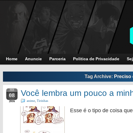
Home
Anuncie
Parceria
Politica de Privacidade
Sej
Tag Archive:
Preciso
FEB
Você lembra um pouco a minha
08
anime
,
Tirinhas
2016
Esse é o tipo de coisa qu