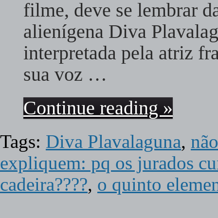
filme, deve se lembrar d
alienígena Diva Plavalag
interpretada pela atriz 
sua voz …
Continue reading »
Tags:
Diva Plavalaguna
,
não
expliquem: pq os jurados cu
cadeira????
,
o quinto eleme