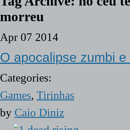
Tag Archive:
no céu t
morreu
Apr
07
2014
O apocalipse zumbi e 
Categories:
Games
,
Tirinhas
by
Caio Diniz