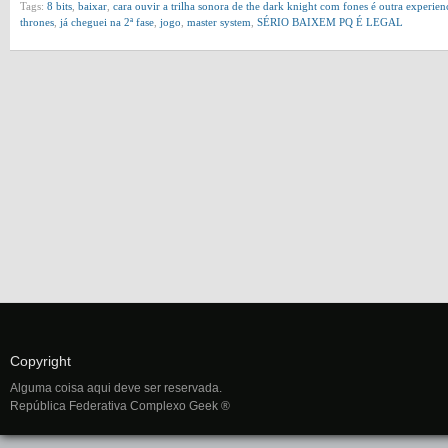
Tags:
8 bits
,
baixar
,
cara ouvir a trilha sonora de the dark knight com fones é outra experien
thrones
,
já cheguei na 2ª fase
,
jogo
,
master system
,
SÉRIO BAIXEM PQ É LEGAL
Copyright
Alguma coisa aqui deve ser reservada.
República Federativa Complexo Geek ®