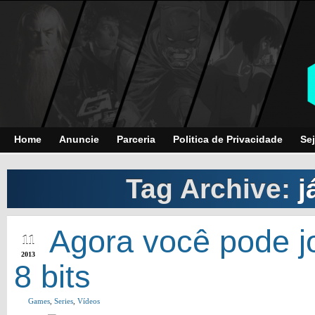
Home
Anuncie
Parceria
Politica de Privacidade
Sej
Tag Archive:
j
SEP
Agora você pode 
11
2013
8 bits
Games
,
Series
,
Vídeos