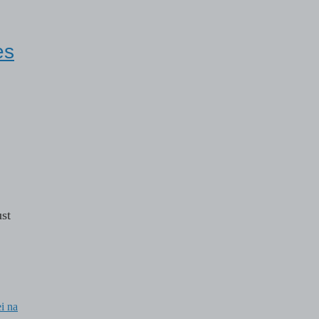
es
st
i na