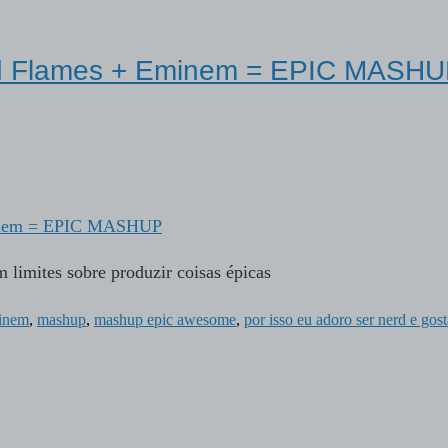
and Flames + Eminem = EPIC MASH
m limites sobre produzir coisas épicas
minem
,
mashup
,
mashup epic awesome
,
por isso eu adoro ser nerd e gost