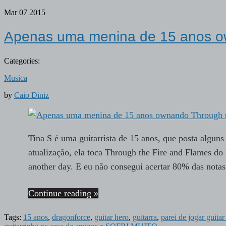
Mar
07
2015
Apenas uma menina de 15 anos ow
Categories:
Musica
by
Caio Diniz
Tina S é uma guitarrista de 15 anos, que posta alguns
atualização, ela toca Through the Fire and Flames d
another day. E eu não consegui acertar 80% das notas
Continue reading »
Tags:
15 anos
,
dragonforce
,
guitar hero
,
guitarra
,
parei de jogar guita