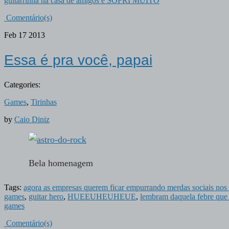
guitarrinha na casa de amigos e SOFRI MUITO
Comentário(s)
Feb
17
2013
Essa é pra você, papai
Categories:
Games
,
Tirinhas
by
Caio Diniz
Bela homenagem
Tags:
agora as empresas querem ficar empurrando merdas sociais nos
games
,
guitar hero
,
HUEEUHEUHEUE
,
lembram daquela febre que
games
Comentário(s)