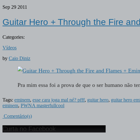
Sep
29
2011
Guitar Hero + Through the Fire 
Categories:
Vídeos
by
Caio Diniz
Pra mim essa foi a prova de que o ser humano não te
Tags:
eminem
,
esse cara joga mal né? pfff
,
guitar hero
,
guitar hero e
eminem
,
PWNA masterfullcool
Comentário(s)
Curta no Facebook