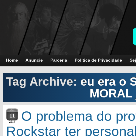
Home
Anuncie
Parceria
Politica de Privacidade
Sej
Tag Archive:
eu era o
MORAL 
OCT
O problema do pro
11
2014
Rockstar ter persona