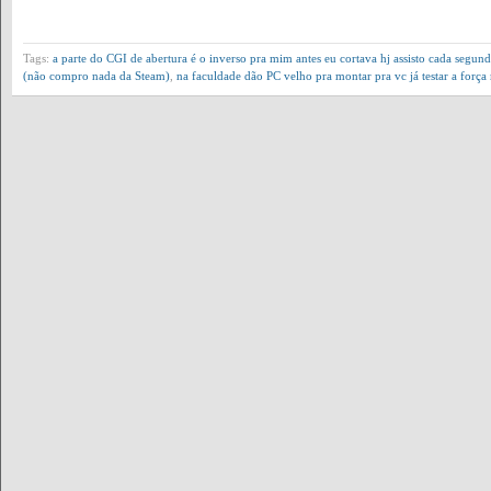
Tags:
a parte do CGI de abertura é o inverso pra mim antes eu cortava hj assisto cada segun
(não compro nada da Steam)
,
na faculdade dão PC velho pra montar pra vc já testar a forç