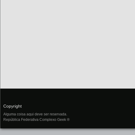
Copyright
Alguma coisa aqui deve ser reservada.
República Federativa Complexo Geek ®