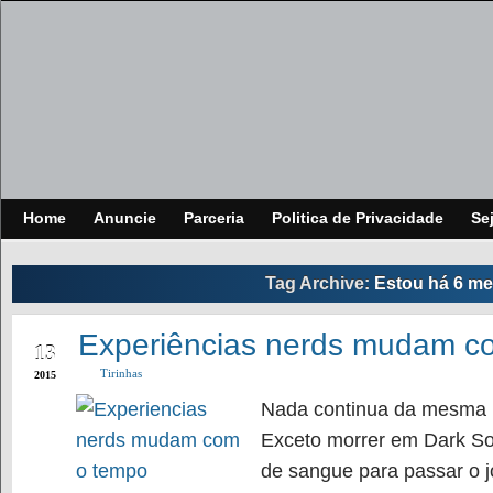
Home
Anuncie
Parceria
Politica de Privacidade
Se
Tag Archive:
Estou há 6 me
MAR
Experiências nerds mudam c
13
Tirinhas
2015
Nada continua da mesma m
Exceto morrer em Dark Soul
de sangue para passar o 