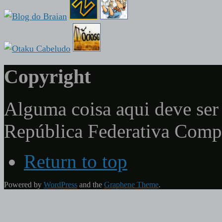
Copyright
Alguma coisa aqui deve ser 
República Federativa Com
Return to top
Powered by
WordPress
and the
Graphene Theme
.