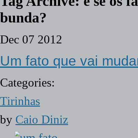
Tag Archive:
e se os 
bunda?
Dec
07
2012
Um fato que vai mudar
Categories:
Tirinhas
by
Caio Diniz