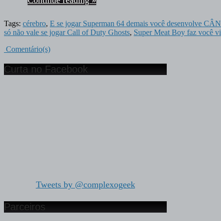
Continue reading »
Tags:
cérebro
,
E se jogar Superman 64 demais você desenvolve
só não vale se jogar Call of Duty Ghosts
,
Super Meat Boy faz você vir
Comentário(s)
Curta no Facebook
Tweets by @complexogeek
Parceiros