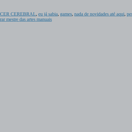
 CÂNCER CEREBRAL
,
eu já sabia
,
games
,
nada de novidades até aqui
,
pe
ar mestre das artes manuais