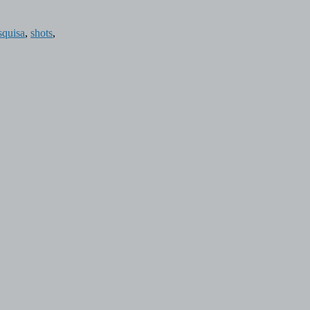
squisa
,
shots
,