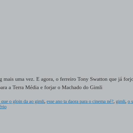
og mais uma vez. E agora, o ferreiro Tony Swatton que já forj
s para a Terra Média e forjar o Machado do Gimli
que o gloin da ao gimli
,
esse ano ta daora para o cinema né?
,
gimli
,
o 
ério