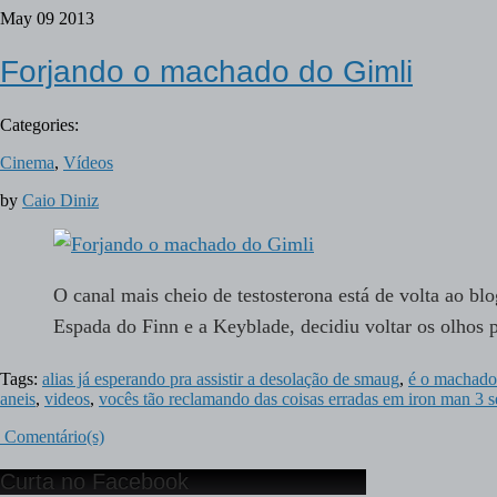
May
09
2013
Forjando o machado do Gimli
Categories:
Cinema
,
Vídeos
by
Caio Diniz
O canal mais cheio de testosterona está de volta ao bl
Espada do Finn e a Keyblade, decidiu voltar os olho
Tags:
alias já esperando pra assistir a desolação de smaug
,
é o machado 
aneis
,
videos
,
vocês tão reclamando das coisas erradas em iron man 3 s
Comentário(s)
Curta no Facebook