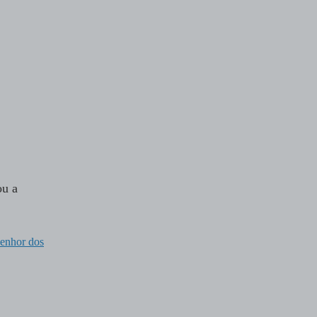
ou a
senhor dos