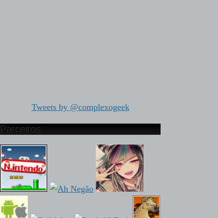
Tweets by @complexogeek
Parceiros