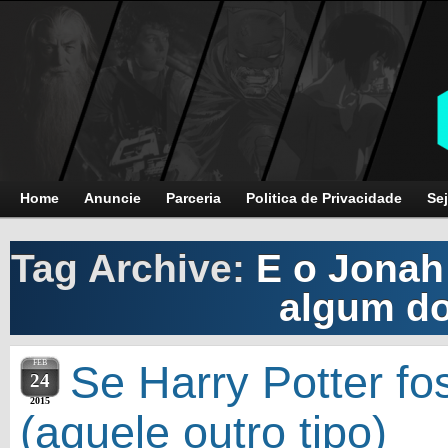
Home
Anuncie
Parceria
Politica de Privacidade
Sej
Tag Archive:
E o Jonah 
algum do
FEB
Se Harry Potter fo
24
2015
(aquele outro tipo)