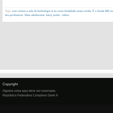
Tags:
com certeza a aula de herbologia ia ter outra finalidade nessa versão
,
E o Jonah Hill o
dos professores
,
filme adolescente
,
harry potter
,
videos
Copyright
Alguma coisa aqui deve ser reservada.
República Federativa Complexo Geek ®