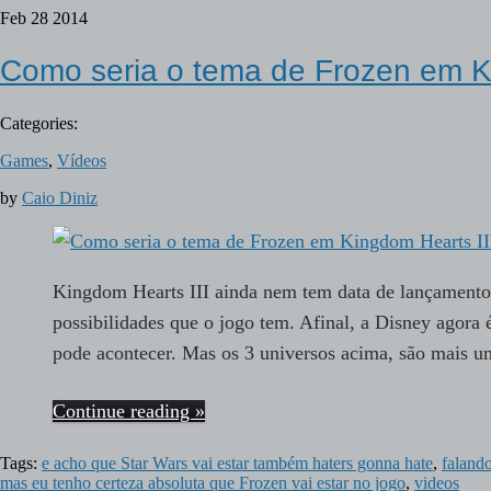
Feb
28
2014
Como seria o tema de Frozen em Ki
Categories:
Games
,
Vídeos
by
Caio Diniz
Kingdom Hearts III ainda nem tem data de lançamento 
possibilidades que o jogo tem. Afinal, a Disney agor
pode acontecer. Mas os 3 universos acima, são mais 
Continue reading »
Tags:
e acho que Star Wars vai estar também haters gonna hate
,
faland
mas eu tenho certeza absoluta que Frozen vai estar no jogo
,
videos