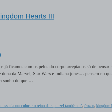
ngdom Hearts III
e já ficamos com os pelos do corpo arrepiados só de pensar 
a é dona da Marvel, Star Wars e Indiana jones… pensem no qu
um sonho do que …
o nisso da pra colocar o reino da rapunzel também né
,
frozen
,
kingdom h