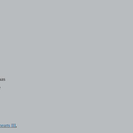
nas
e
earts III
,