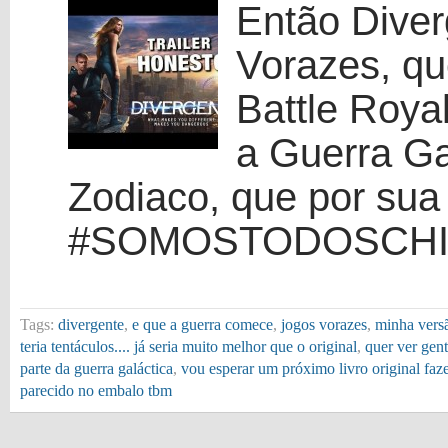
Então Diver
Vorazes, qu
Battle Roya
a Guerra Ga
Zodiaco, que por su
#SOMOSTODOSCH
Tags:
divergente
,
e que a guerra comece
,
jogos vorazes
,
minha versã
teria tentáculos.... já seria muito melhor que o original
,
quer ver gent
parte da guerra galáctica
,
vou esperar um próximo livro original faz
parecido no embalo tbm