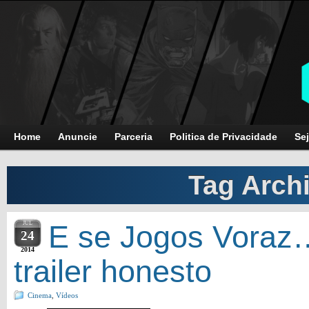
Home
Anuncie
Parceria
Politica de Privacidade
Sej
Tag Arch
JUL
E se Jogos Voraz…
24
2014
trailer honesto
Cinema
,
Vídeos