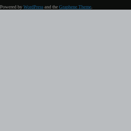
Powered by
WordPress
and the
Graphene Theme
.