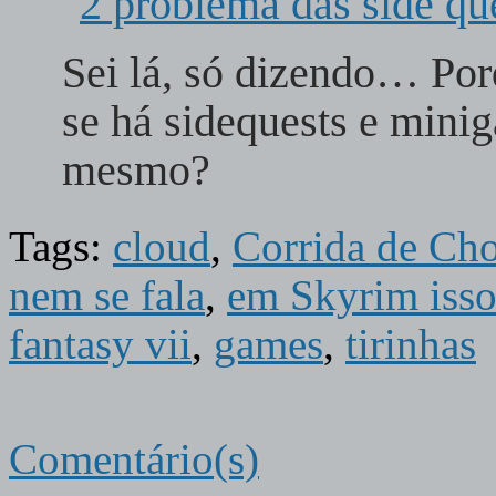
Sei lá, só dizendo… Po
se há sidequests e mini
mesmo?
Tags:
cloud
,
Corrida de Ch
nem se fala
,
em Skyrim isso
fantasy vii
,
games
,
tirinhas
Comentário(s)