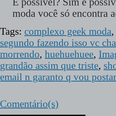
É possível? Sim é possí
moda você só encontra 
Tags:
complexo geek moda
segundo fazendo isso vc ch
morrendo
,
huehuehuee
,
Ima
grandão assim que triste
,
sho
email n garanto q vou postar
Comentário(s)