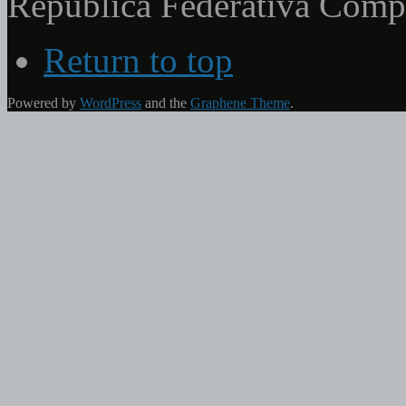
República Federativa Com
Return to top
Powered by
WordPress
and the
Graphene Theme
.