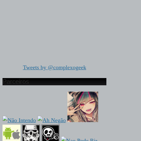
Tweets by @complexogeek
Parceiros