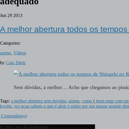
adequado
Jun
29
2013
A melhor abertura todos os tempos 
Categories:
anime
,
Vídeos
by
Caio Diniz
Sem dúvidas, a melhor… Acho que chegamos ao pinác
Tags:
a melhor abertura sem duvidas
,
anime
,
como é bom estar com um
kyojin
,
vcs nçao sabem o que é abrir o pulso por um mouse grande de
Comentário(s)
Curta no Facebook