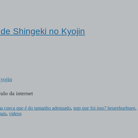
de Shingeki no Kyojin
ulo da internet
a cueca que é do tamanho adequado
,
pqp que foi isso? heueehuehuee
,
mais
,
videos