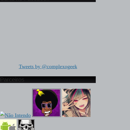
Tweets by @complexogeek
Parceiros