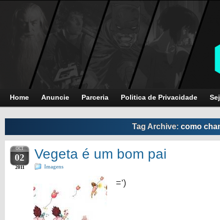
Home
Anuncie
Parceria
Politica de Privacidade
Sej
Tag Archive:
como cham
OCT
Vegeta é um bom pai
02
Imagens
2011
=’)