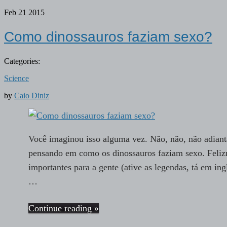
Feb
21
2015
Como dinossauros faziam sexo?
Categories:
Science
by
Caio Diniz
Você imaginou isso alguma vez. Não, não, não adianta
pensando em como os dinossauros faziam sexo. Felizm
importantes para a gente (ative as legendas, tá em i
…
Continue reading »