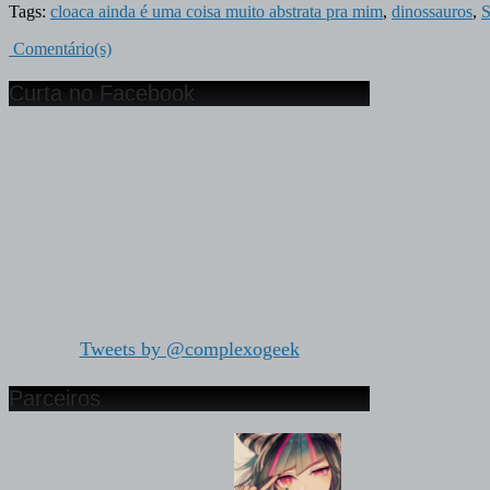
Tags:
cloaca ainda é uma coisa muito abstrata pra mim
,
dinossauros
,
Comentário(s)
Curta no Facebook
Tweets by @complexogeek
Parceiros