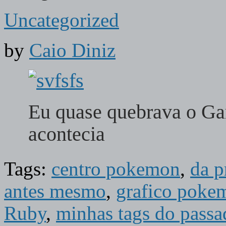
Uncategorized
by
Caio Diniz
Eu quase quebrava o G
acontecia
Tags:
centro pokemon
,
da p
antes mesmo
,
grafico poke
Ruby
,
minhas tags do passad