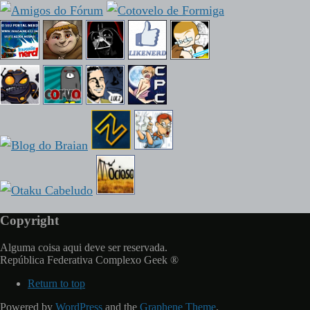
Copyright
Alguma coisa aqui deve ser reservada.
República Federativa Complexo Geek ®
Return to top
Powered by
WordPress
and the
Graphene Theme
.