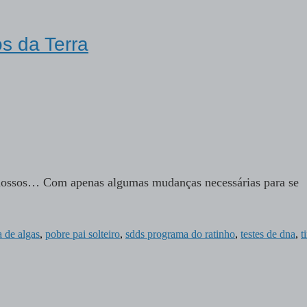
s da Terra
 nossos… Com apenas algumas mudanças necessárias para se
a de algas
,
pobre pai solteiro
,
sdds programa do ratinho
,
testes de dna
,
t