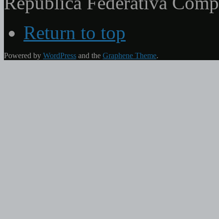
República Federativa Com
Return to top
Powered by
WordPress
and the
Graphene Theme
.