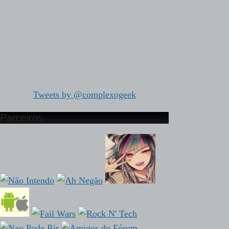
Tweets by @complexogeek
Parceiros