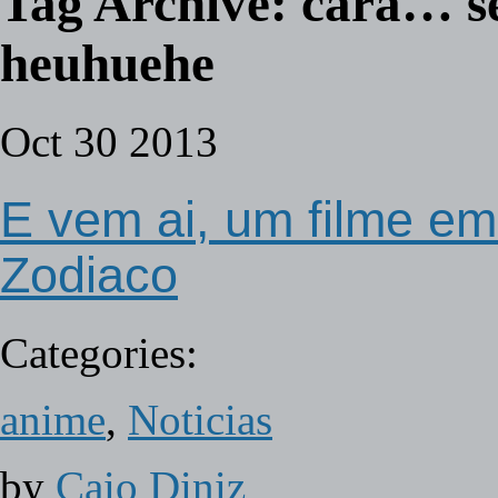
Tag Archive:
cara… se
heuhuehe
Oct
30
2013
E vem ai, um filme e
Zodiaco
Categories:
anime
,
Noticias
by
Caio Diniz