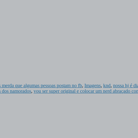
 as merda que algumas pessoas postam no fb
,
Imagens
,
knd
,
nossa hj é di
a dos namorados
,
vou ser super original e colocar um nerd abraçado c