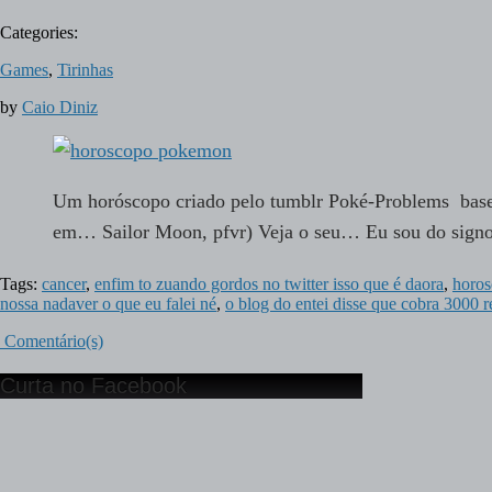
Categories:
Games
,
Tirinhas
by
Caio Diniz
Um horóscopo criado pelo tumblr Poké-Problems bas
em… Sailor Moon, pfvr) Veja o seu… Eu sou do si
Tags:
cancer
,
enfim to zuando gordos no twitter isso que é daora
,
horo
nossa nadaver o que eu falei né
,
o blog do entei disse que cobra 3000 re
Comentário(s)
Curta no Facebook