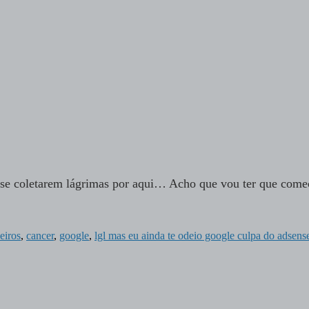
se coletarem lágrimas por aqui… Acho que vou ter que come
eiros
,
cancer
,
google
,
lgl mas eu ainda te odeio google culpa do adsens