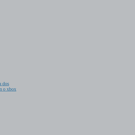
a dos
om o xbox