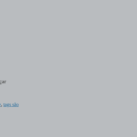
çar
e
,
tags são