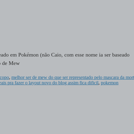
eado em Pokémon (não Caio, com esse nome ia ser baseado
gno de Mew
scopo
,
melhor ser de mew do que ser representado pelo mascara da mor
ais pra fazer o layout novo do blog assim fica dificil
,
pokemon