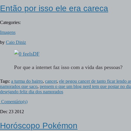
Então por isso ele era careca
Categories:
Imagens
by
Caio Diniz
Por que a internet faz isso com a vida das pessoas?
Tags:
a turma do bairro
,
cancer
,
ele pegou cancer de tanto ficar lendo
namorados que saco
,
pensem o que um blog nerd tem que postar no di
desejando feliz dia dos namorados
Comentário(s)
Dec
23
2012
Horóscopo Pokémon