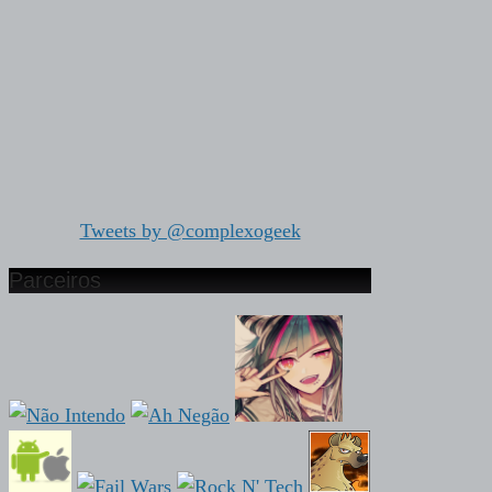
Tweets by @complexogeek
Parceiros