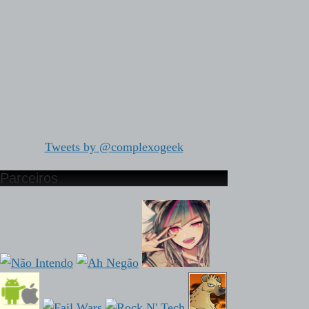
Tweets by @complexogeek
Parceiros