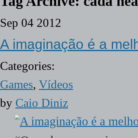
Tag Archive:
cada hea
Sep
04
2012
A imaginação é a mel
Categories:
Games
,
Vídeos
by
Caio Diniz