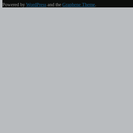
Powered by
WordPress
and the
Graphene Theme
.