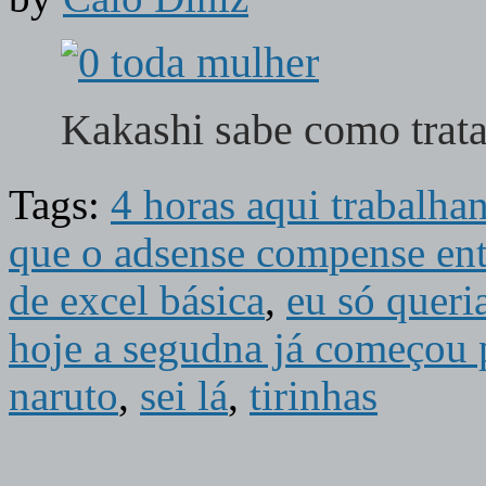
Kakashi sabe como trat
Tags:
4 horas aqui trabalha
que o adsense compense en
de excel básica
,
eu só queri
hoje a segudna já começou
naruto
,
sei lá
,
tirinhas