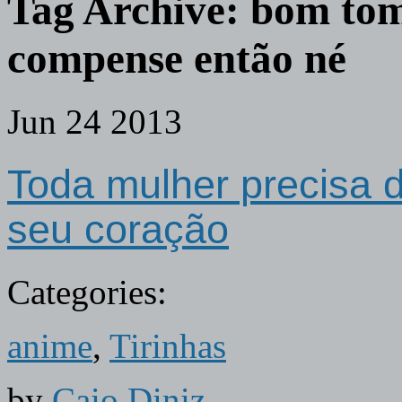
Tag Archive:
bom tom
compense então né
Jun
24
2013
Toda mulher precisa 
seu coração
Categories:
anime
,
Tirinhas
by
Caio Diniz