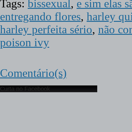
Tags:
bissexual
,
e sim elas 
entregando flores
,
harley qu
harley perfeita sério
,
não co
poison ivy
Comentário(s)
Curta no Facebook