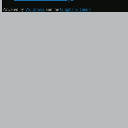
Powered by
WordPress
and the
Graphene Theme
.