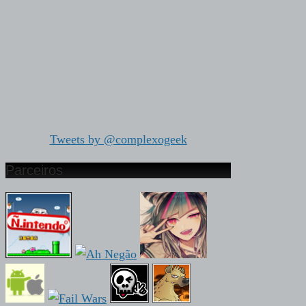
Tweets by @complexogeek
Parceiros