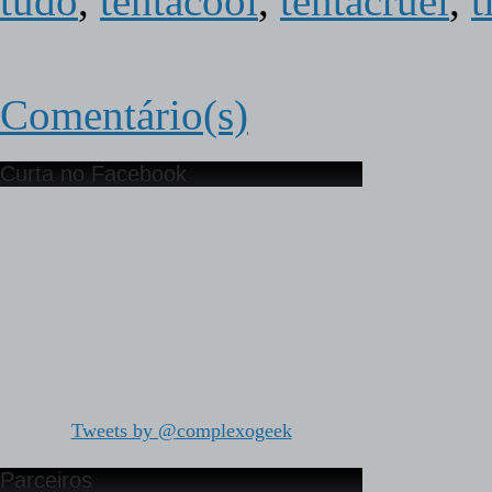
tudo
,
tentacool
,
tentacruel
,
t
Comentário(s)
Curta no Facebook
Tweets by @complexogeek
Parceiros