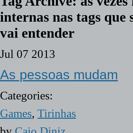
Tag Archive:
as vezes
internas nas tags que 
vai entender
Jul
07
2013
As pessoas mudam
Categories:
Games
,
Tirinhas
by
Caio Diniz